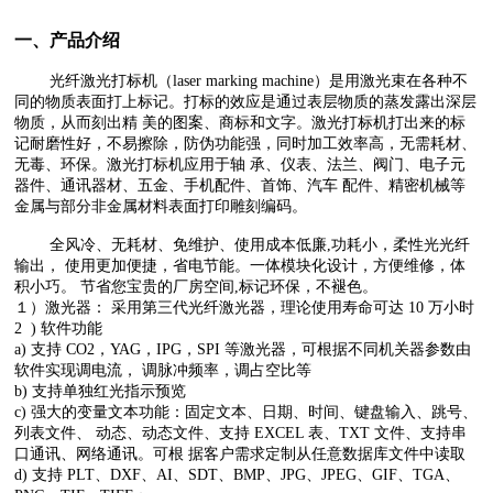
一、产品介绍
光纤激光打标机（laser marking machine）是用激光束在各种不
同的物质表面打上标记。打标的效应是通过表层物质的蒸发露出深层
物质，从而刻出精 美的图案、商标和文字。激光打标机打出来的标
记耐磨性好，不易擦除，防伪功能强，同时加工效率高，无需耗材、
无毒、环保。激光打标机应用于轴 承、仪表、法兰、阀门、电子元
器件、通讯器材、五金、手机配件、首饰、汽车 配件、精密机械等
金属与部分非金属材料表面打印雕刻编码。
全风冷、无耗材、免维护、使用成本低廉,功耗小，柔性光光纤
输出， 使用更加便捷，省电节能。一体模块化设计，方便维修，体
积小巧。 节省您宝贵的厂房空间,标记环保，不褪色。
１）激光器： 采用第三代光纤激光器，理论使用寿命可达 10 万小时
2 ) 软件功能
a) 支持 CO2，YAG，IPG，SPI 等激光器，可根据不同机关器参数由
软件实现调电流， 调脉冲频率，调占空比等
b) 支持单独红光指示预览
c) 强大的变量文本功能：固定文本、日期、时间、键盘输入、跳号、
列表文件、 动态、动态文件、支持 EXCEL 表、TXT 文件、支持串
口通讯、网络通讯。可根 据客户需求定制从任意数据库文件中读取
d) 支持 PLT、DXF、AI、SDT、BMP、JPG、JPEG、GIF、TGA、