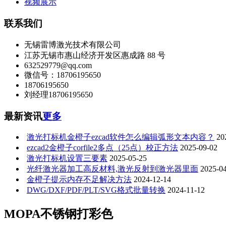
视频展示
联系我们
无锡雷博激光技术有限公司
江苏无锡市惠山经济开发区惠成路 88 号
632529779@qq.com
微信号：18706195650
18706195650
刘经理18706195650
最新资讯
更多
激光打标机金橙子ezcad软件怎么编辑弧形文本内容？
20
ezcad2金橙子corfile2多点（25点）校正方法
2025-09-02
激光打标机设置三要素
2025-05-25
光纤激光器加工高反材料,激光反射到激光器里面
2025-0
金橙子提示内存不足解决方法
2024-12-14
DWG/DXF/PDF/PLT/SVG格式批量转换
2024-11-12
MOPA不锈钢打彩色