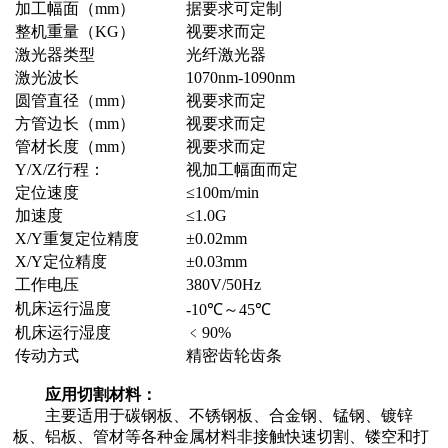
加工幅面（mm）
据要求可定制
整机重量（KG）
视要求而定
激光器类型
光纤激光器
激光波长
1070nm-1090nm
圆管直径（mm）
视要求而定
方管边长（mm）
视要求而定
管材长度（mm）
视要求而定
Y/X/Z行程：
视加工幅面而定
定位速度
≤100m/min
加速度
≤1.0G
X/Y重复定位精度
±0.02mm
X/Y定位精度
±0.03mm
工作电压
380V/50Hz
机床运行温度
-10℃～45℃
机床运行湿度
﹤90%
传动方式
精密齿轮齿条
应用切割材料：
主要适用于碳钢板、不锈钢板、合金钢、锰钢、镀锌
板、铝板、管材等各种金属材料非接触快速切割、镂空和打